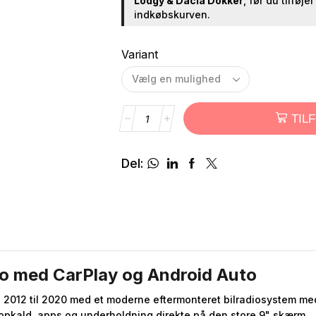
Lodgy & Dacia Dokker
, før du tilføje
indkøbskurven.
Variant
TIL
Del:
io med CarPlay og Android Auto
 2012 til 2020 med et moderne eftermonteret bilradiosystem med
opkald, apps og underholdning direkte på den store 9" skærm.