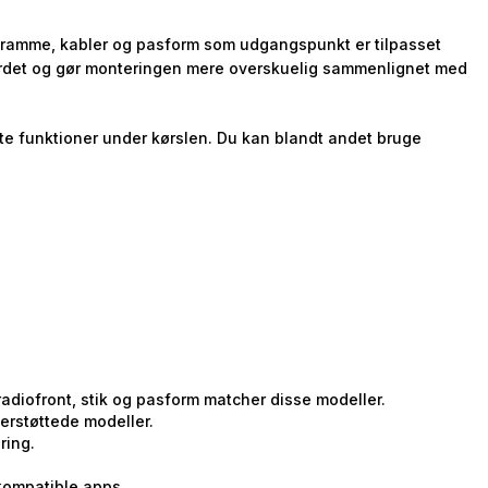
 så ramme, kabler og pasform som udgangspunkt er tilpasset
bordet og gør monteringen mere overskuelig sammenlignet med
ste funktioner under kørslen. Du kan blandt andet bruge
adiofront, stik og pasform matcher disse modeller.
erstøttede modeller.
ring.
 kompatible apps.