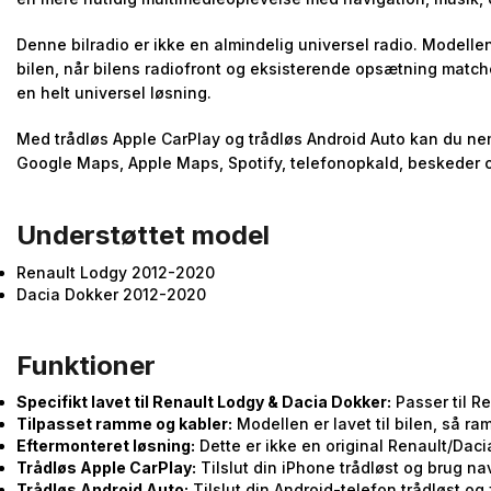
Denne bilradio er ikke en almindelig universel radio. Modelle
bilen, når bilens radiofront og eksisterende opsætning matc
en helt universel løsning.
Med trådløs Apple CarPlay og trådløs Android Auto kan du nem
Google Maps, Apple Maps, Spotify, telefonopkald, beskeder 
Understøttet model
Renault Lodgy 2012-2020
Dacia Dokker 2012-2020
Funktioner
Specifikt lavet til Renault Lodgy & Dacia Dokker:
Passer til R
Tilpasset ramme og kabler:
Modellen er lavet til bilen, så 
Eftermonteret løsning:
Dette er ikke en original Renault/Dac
Trådløs Apple CarPlay:
Tilslut din iPhone trådløst og brug n
Trådløs Android Auto:
Tilslut din Android-telefon trådløst o