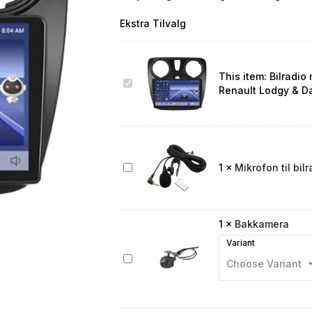
Ekstra Tilvalg
This item:
Bilradio 
Bilradio
Renault Lodgy & D
m.
CarPlay
til
Renault
Lodgy
&
Mikrofon
1
×
Mikrofon til bilr
Dacia
til
Dokker
bilradio
1
×
Bakkamera
Variant
Bakkamera