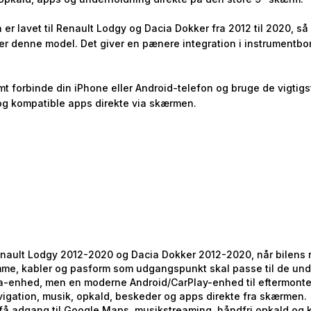
n er lavet til Renault Lodgy og Dacia Dokker fra 2012 til 2020,
her denne model. Det giver en pænere integration i instrument
t forbinde din iPhone eller Android-telefon og bruge de vigtig
og kompatible apps direkte via skærmen.
enault Lodgy 2012-2020 og Dacia Dokker 2012-2020, når bilens r
ramme, kabler og pasform som udgangspunkt skal passe til de und
ia-enhed, men en moderne Android/CarPlay-enhed til eftermonte
avigation, musik, opkald, beskeder og apps direkte fra skærmen.
g få adgang til Google Maps, musikstreaming, håndfri opkald og