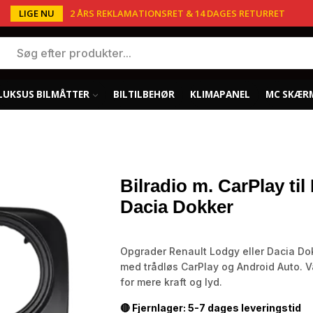
LIGE NU
2 ÅRS REKLAMATIONSRET & 14 DAGES RETURRET
LUKSUS BILMÅTTER
BILTILBEHØR
KLIMAPANEL
MC SKÆR
Bilradio m. CarPlay ti
Dacia Dokker
Opgrader Renault Lodgy eller Dacia Do
med trådløs CarPlay og Android Auto. 
for mere kraft og lyd.
🔴 Fjernlager: 5-7 dages leveringstid