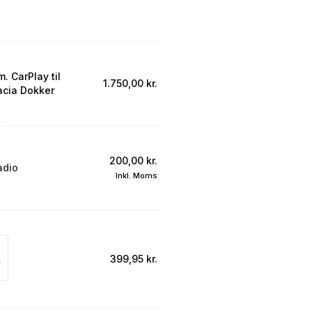
m. CarPlay til
1.750,00
kr.
acia Dokker
200,00
kr.
adio
Inkl. Moms
399,95
kr.