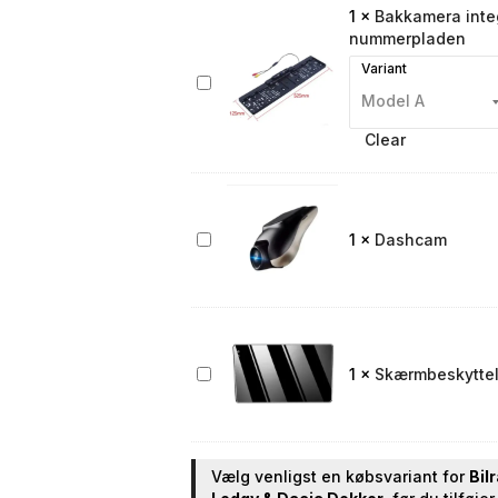
1
×
Bakkamera integ
nummerpladen
Variant
Bakkamera
integreret
i
Clear
nummerpladen
Dashcam
1
×
Dashcam
Skærmbeskyttelse
1
×
Skærmbeskyttels
til
bilradio
Vælg venligst en købsvariant for
Bil