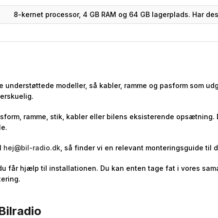
8-kernet processor, 4 GB RAM og 64 GB lagerplads. Har des
 de understøttede modeller, så kabler, ramme og pasform som udg
erskuelig.
asform, ramme, stik, kabler eller bilens eksisterende opsætning.
le.
l
hej@bil-radio.dk
, så finder vi en relevant monteringsguide til d
 du får hjælp til installationen. Du kan enten tage fat i vores 
ering.
Bilradio