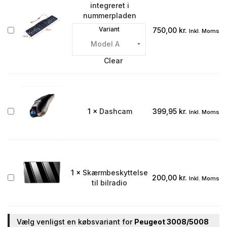
integreret i
nummerpladen
Bakkamera
Variant
750,00
kr.
Inkl. Moms
integreret
i
nummerpladen
Clear
Dashcam
1
×
Dashcam
399,95
kr.
Inkl. Moms
1
×
Skærmbeskyttelse
Skærmbeskyttelse
200,00
kr.
Inkl. Moms
til bilradio
til
bilradio
Vælg venligst en købsvariant for
Peugeot 3008/5008