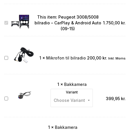
This item:
Peugeot 3008/5008
Peugeot
bilradio – CarPlay & Android Auto
1.750,00
kr.
3008/5008
(09-15)
bilradio
–
CarPlay
&
Android
Mikrofon
1
×
Mikrofon til bilradio
200,00
kr.
Inkl. Moms
Auto
til
(09-
bilradio
15)
1
×
Bakkamera
Variant
Bakkamera
399,95
kr.
1
×
Bakkamera