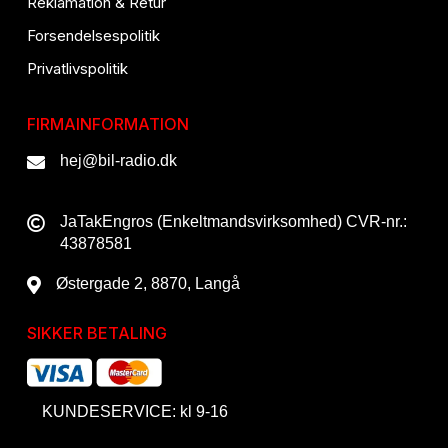
Reklamation & Retur
Forsendelsespolitik
Privatlivspolitik
FIRMAINFORMATION
hej@bil-radio.dk
JaTakEngros (Enkeltmandsvirksomhed) CVR-nr.:
43878581
Østergade 2, 8870, Langå
SIKKER BETALING
KUNDESERVICE: kl 9-16