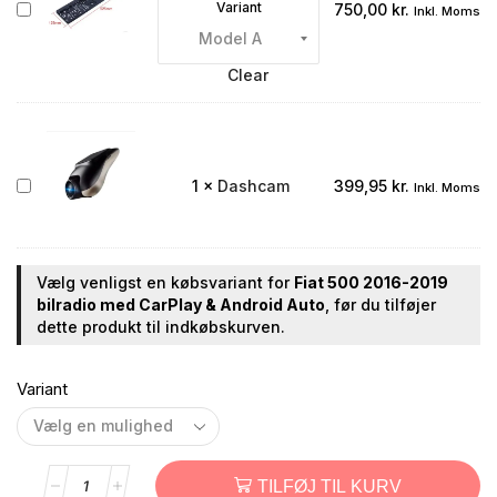
Bakkamera
Variant
750,00
kr.
Inkl. Moms
integreret
i
nummerpladen
Clear
Dashcam
1
×
Dashcam
399,95
kr.
Inkl. Moms
Vælg venligst en købsvariant for
Fiat 500 2016-2019
bilradio med CarPlay & Android Auto
, før du tilføjer
dette produkt til indkøbskurven.
Variant
TILFØJ TIL KURV