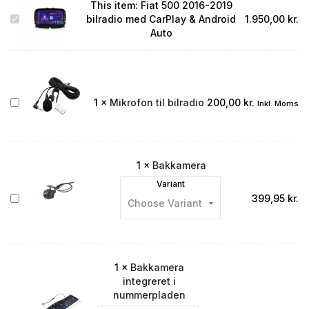
This item:
Fiat 500 2016-2019
Fiat
bilradio med CarPlay & Android
1.950,00
kr.
500
Auto
2016-
2019
bilradio
med
CarPlay
Mikrofon
1
×
Mikrofon til bilradio
200,00
kr.
Inkl. Moms
&
til
Android
bilradio
Auto
1
×
Bakkamera
Variant
Bakkamera
399,95
kr.
1
×
Bakkamera
integreret i
nummerpladen