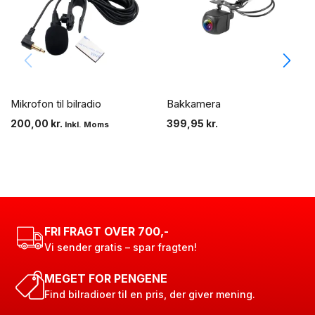
Mikrofon til bilradio
Bakkamera
200,00
kr.
399,95
kr.
Inkl. Moms
FRI FRAGT OVER 700,-
Vi sender gratis – spar fragten!
MEGET FOR PENGENE
Find bilradioer til en pris, der giver mening.